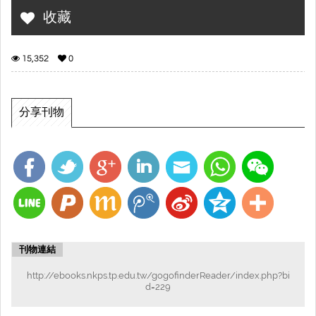
收藏
15,352
0
分享刊物
刊物連結
http://ebooks.nkps.tp.edu.tw/gogofinderReader/index.php?bi
d=229