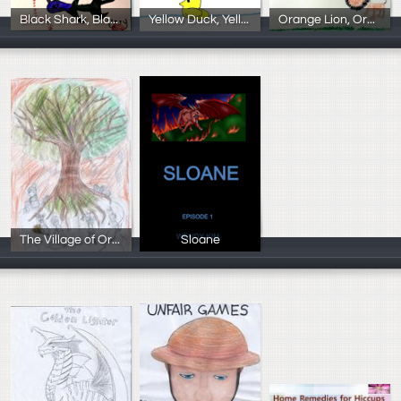
Black Shark, Black Shark, What Do You See?
Yellow Duck, Yellow Duck, What Do You See?
Orange Lion, Orange Lion, What Do You See?
102學年度3年3
102學年度3年2
102學年度3年1
The Village of Orion
Sloane
Juhi
金秀妍 Wendy K