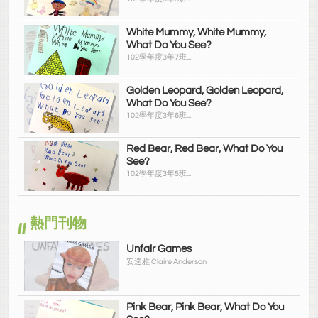
White Mummy, White Mummy,
What Do You See?
102學年度3年7班...
Golden Leopard, Golden Leopard,
What Do You See?
102學年度3年6班...
Red Bear, Red Bear, What Do You
See?
102學年度3年5班...
熱門刊物
Unfair Games
安逵雅 Claire Anderson
Pink Bear, Pink Bear, What Do You