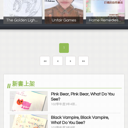
The Golden Lighter
Unfair Games
Home Remedies for Hiccups
羅韶清 Becky R
安逵雅 Claire
莊玉玫
1
新書上架
Pink Bear, Pink Bear, What Do You
See?
102學年度3年4班...
Black Vampire, Black Vampire,
What Do You See?
102學年度3年8班...