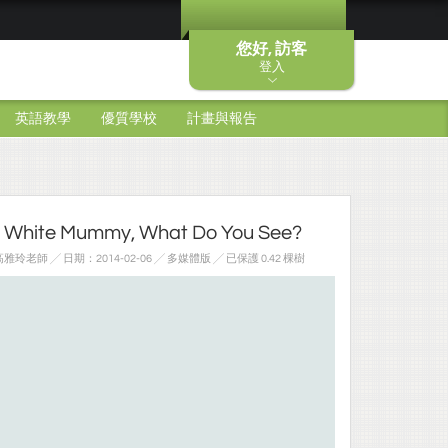
您好, 訪客
登入
英語教學
優質學校
計畫與報告
 White Mummy, What Do You See?
玲老師 ╱ 日期：2014-02-06 ╱ 多媒體版
╱ 已保護 0.42 棵樹