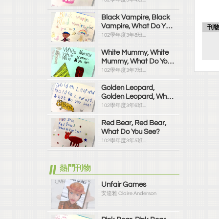
Black Vampire, Black
Vampire, What Do You
刊
See?
102學年度3年8班...
White Mummy, White
Mummy, What Do You
See?
102學年度3年7班...
Golden Leopard,
Golden Leopard, What
Do You See?
102學年度3年6班...
Red Bear, Red Bear,
What Do You See?
102學年度3年5班...
熱門刊物
Unfair Games
安逵雅 Claire Anderson