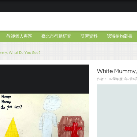
教師個人專區
臺北市行動研究
研習資料
認識植物叢書
mmy, What Do You See?
White Mummy,
作者：102學年度3年7班&高雅