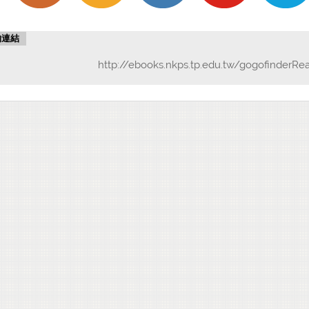
物連結
http://ebooks.nkps.tp.edu.tw/gogofinderRe