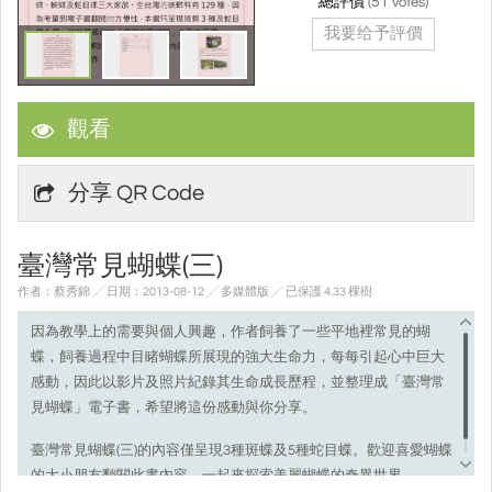
總評價
(
51
votes)
我要给予評價
觀看
分享 QR Code
臺灣常見蝴蝶(三)
作者：蔡秀錦 ╱ 日期：2013-08-12 ╱ 多媒體版
╱ 已保護 4.33 棵樹
因為教學上的需要與個人興趣，作者飼養了一些平地裡常見的蝴
蝶，飼養過程中目睹蝴蝶所展現的強大生命力，每每引起心中巨大
感動，因此以影片及照片紀錄其生命成長歷程，並整理成「臺灣常
見蝴蝶」電子書，希望將這份感動與你分享。
臺灣常見蝴蝶(三)的內容僅呈現3種斑蝶及5種蛇目蝶。歡迎喜愛蝴蝶
的大小朋友翻閱此書內容，一起來探索美麗蝴蝶的奇異世界。