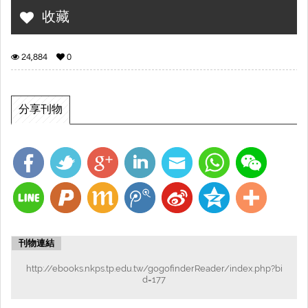
收藏
24,884
0
分享刊物
刊物連結
http://ebooks.nkps.tp.edu.tw/gogofinderReader/index.php?bi
d=177