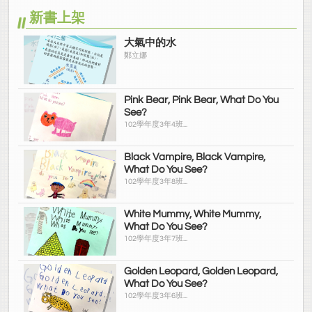
新書上架
大氣中的水
鄭立娜
Pink Bear, Pink Bear, What Do You
See?
102學年度3年4班...
Black Vampire, Black Vampire,
What Do You See?
102學年度3年8班...
White Mummy, White Mummy,
What Do You See?
102學年度3年7班...
Golden Leopard, Golden Leopard,
What Do You See?
102學年度3年6班...