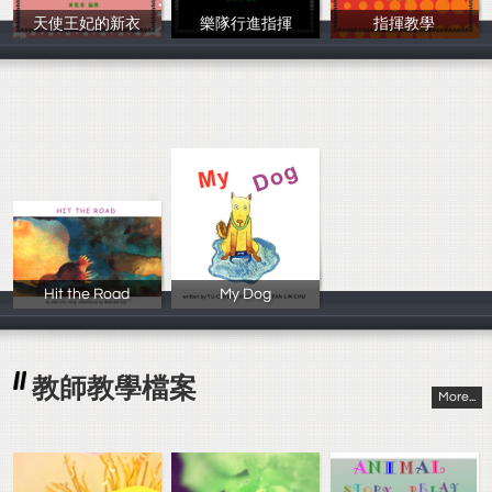
天使王妃的新衣
樂隊行進指揮
指揮教學
黃愍惠
黃愍惠
黃愍惠
Hit the Road
My Dog
作者: 楊錦勤老
作者: 林玉姬老
教師教學檔案
More...