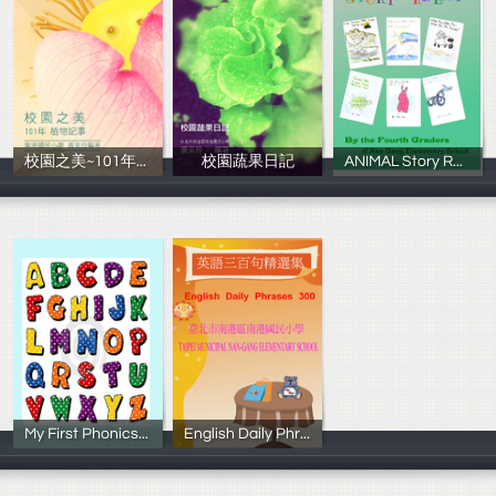
校園之美~101年植物記事
校園蔬果日記
ANIMAL Story Relay
黃美玲
黃美玲
100學年度四年
My First Phonics Book
English Daily Phrases 300
100學年度二年
英語教學團隊