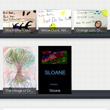
Black Shark, Black Shark, What Do You See?
Yellow Duck, Yellow Duck, What Do You See?
Orange Lion, Orange Lion, What Do You See?
102學年度3年3
102學年度3年2
102學年度3年1
The Village of Orion
Sloane
Juhi
金秀妍 Wendy K