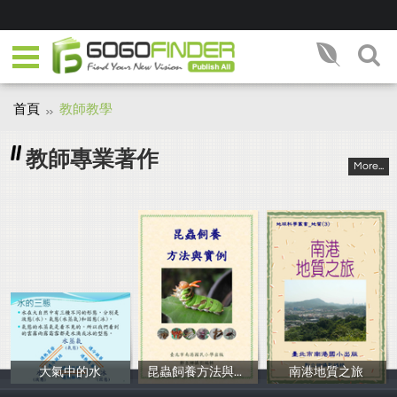
首頁
教師教學
教師專業著作
More...
大氣中的水
昆蟲飼養方法與實例
南港地質之旅
鄭立娜
鄭立娜
鄭立娜