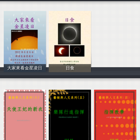
大家來看金星凌日
日食
鄭立娜
鄭立娜