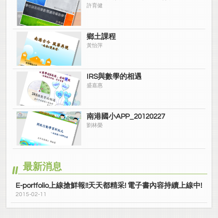
許育健
鄉土課程
黃怡萍
IRS與數學的相遇
盛嘉惠
南港國小APP_20120227
劉林榮
最新消息
E-portfolio上線搶鮮報!!天天都精采! 電子書內容持續上線中!
2015-02-11