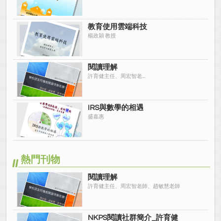
教育使用雲端科技
楊政穎 教授
閱讀理解
許育健主任、周宏智老...
IRS與數學的相遇
盛嘉惠
熱門刊物
閱讀理解
許育健主任、周宏智老師、趙敏慧老師
NKPS閱讀社群簡介_許育健