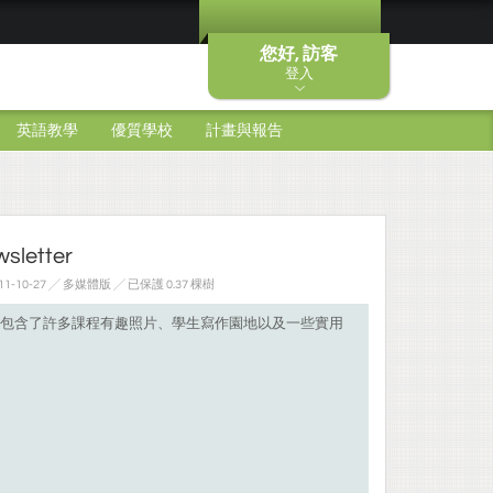
您好, 訪客
登入
英語教學
優質學校
計畫與報告
sletter
011-10-27 ╱ 多媒體版
╱ 已保護 0.37 棵樹
包含了許多課程有趣照片、學生寫作園地以及一些實用