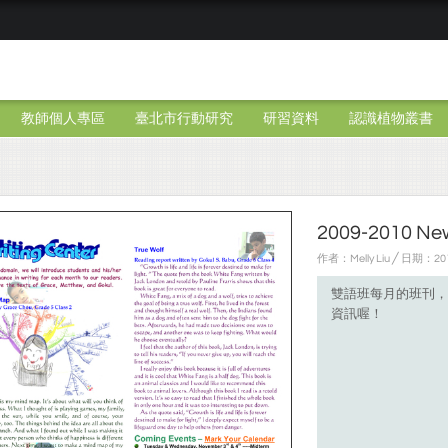
教師個人專區
臺北市行動研究
研習資料
認識植物叢書
2009-2010 New
作者：Melly Liu ╱ 日期：2
雙語班每月的班刊，
資訊喔！