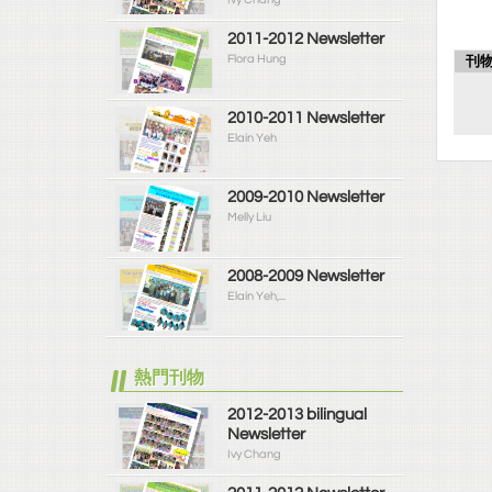
2011-2012 Newsletter
Flora Hung
刊
2010-2011 Newsletter
Elain Yeh
2009-2010 Newsletter
Melly Liu
2008-2009 Newsletter
Elain Yeh,...
熱門刊物
2012-2013 bilingual
Newsletter
Ivy Chang