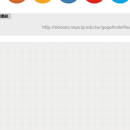
物連結
http://ebooks.nkps.tp.edu.tw/gogofinderRe