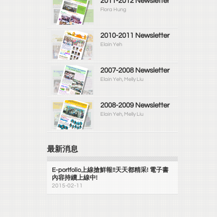
2011-2012 Newsletter
Flora Hung
2010-2011 Newsletter
Elain Yeh
2007-2008 Newsletter
Elain Yeh, Melly Liu
2008-2009 Newsletter
Elain Yeh, Melly Liu
最新消息
E-portfolio上線搶鮮報!!天天都精采! 電子書
內容持續上線中!
2015-02-11