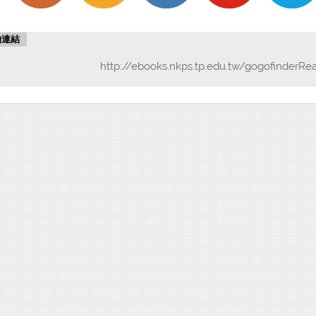
物連結
http://ebooks.nkps.tp.edu.tw/gogofinderRe