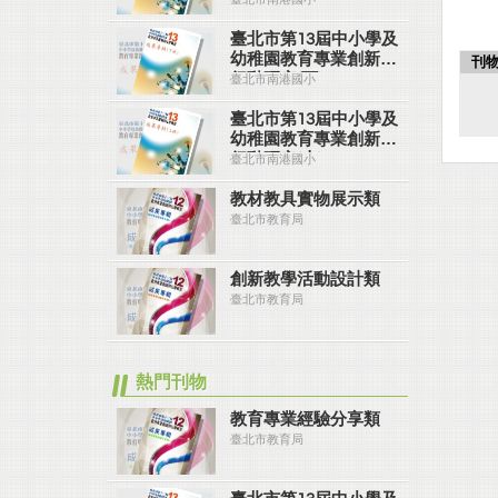
臺北市第13屆中小學及
幼稚園教育專業創新與
刊
行動研究(下)
臺北市南港國小
臺北市第13屆中小學及
幼稚園教育專業創新與
行動研究(上)
臺北市南港國小
教材教具實物展示類
臺北市教育局
創新教學活動設計類
臺北市教育局
熱門刊物
教育專業經驗分享類
臺北市教育局