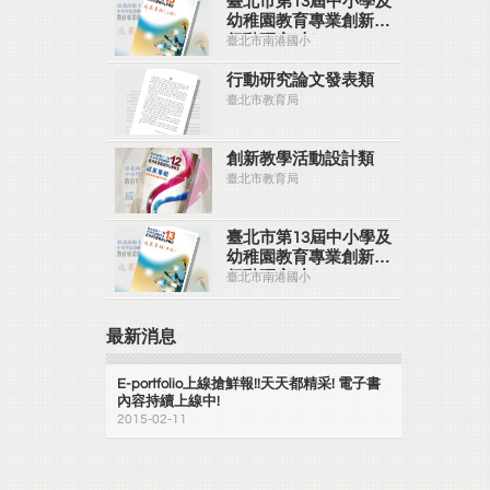
臺北市第13屆中小學及
幼稚園教育專業創新與
行動研究(上)
臺北市南港國小
行動研究論文發表類
臺北市教育局
創新教學活動設計類
臺北市教育局
臺北市第13屆中小學及
幼稚園教育專業創新與
行動研究(中)
臺北市南港國小
最新消息
E-portfolio上線搶鮮報!!天天都精采! 電子書
內容持續上線中!
2015-02-11