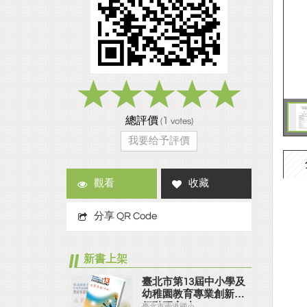
總評價
1
(
votes)
我要给予評價
觀看
收藏
分享 QR Code
新書上架
臺北市第13屆中小學及
幼稚園教育專業創新與
行動研究(中)
臺北市南港國小