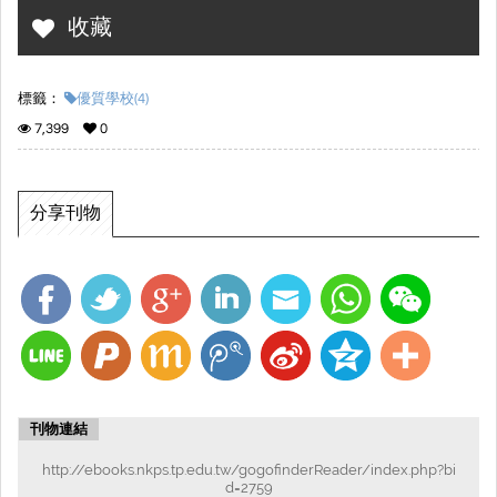
收藏
標籤：
優質學校(4)
7,399
0
分享刊物
刊物連結
http://ebooks.nkps.tp.edu.tw/gogofinderReader/index.php?bi
d=2759