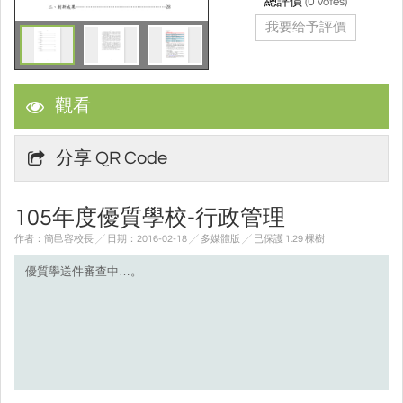
總評價
(
0
votes)
我要给予評價
觀看
分享 QR Code
105年度優質學校-行政管理
作者：簡邑容校長 ╱ 日期：2016-02-18 ╱ 多媒體版
╱ 已保護 1.29 棵樹
優質學送件審查中…。